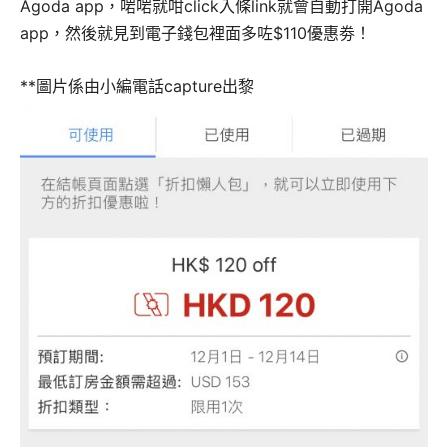
Agoda app，啱啱就咁click入條link就會自動打開Agoda
app，然後就見到電子錢包裡面多咗$110優惠劵！
**圖片係由小編電話capture出黎