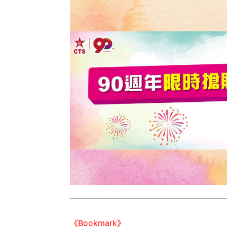
《Bookmark》