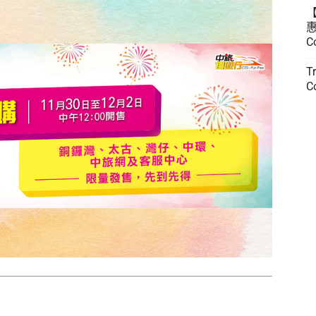
惠
C
T
C