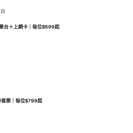
1日
景台＋上網卡｜每位$699起
券套票｜每位$799起