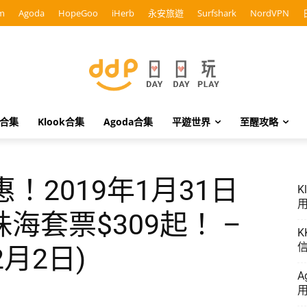
m
Agoda
HopeGoo
iHerb
永安旅遊
Surfshark
NordVPN
o合集
Klook合集
Agoda合集
平遊世界
至醒攻略
！2019年1月31日
K
用
海套票$309起！ –
K
信
2月2日)
A
用