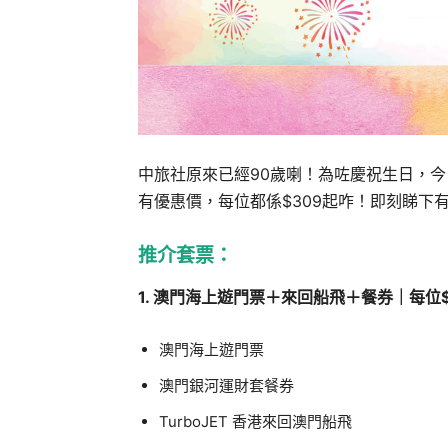
中旅社原來已經90歲喇！為咗慶祝生日，今
有優惠價，每位都係$309起咋！即刻睇下
推介套票：
1. 澳門海上遊門票＋來回船飛＋餐券｜每位$
澳門海上遊門票
澳門銀河運財套餐券
TurboJET 香港來回澳門船飛