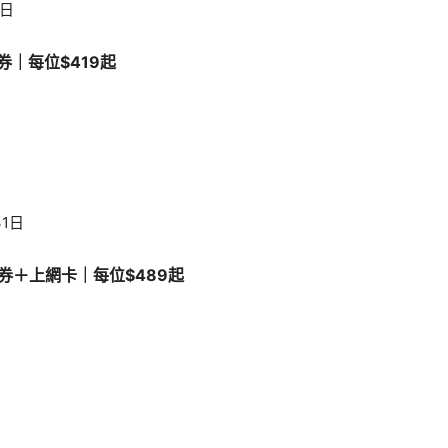
1日
券｜每位$419起
31日
券＋上網卡｜每位$489起