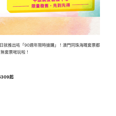
日就推出咗「90週年限時搶購」！澳門同珠海嘅套票都
有無套票啱玩啦！
309起