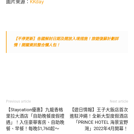
圖片來源：
KKday
【不停更新】各國解封日期及開放入境措施！旅遊復蘇計劃詳
情！開關資訊整合懶人包！
Previous article
Next article
【Staycation優惠】九龍香格
【遊日情報】王子大飯店首次
里拉大酒店「自助晚餐度假禮
進駐沖繩！全新大型度假酒店
遇」！入住豪華客房、自助晚
「PRINCE HOTEL 海景宜野
餐、早餐！每晚$1,760起～
灣」2022年4月開幕！