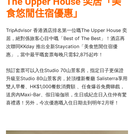
The Upper House 奕居「美
食悠閒住宿優惠」
TripAdvisor 香港酒店排名第一位嘅The Upper House 奕
居，絕對係旅客心目中嘅「Best of The Best」！酒店再
次聯同KKday 推出全新Staycation「美食悠閒住宿優
惠」，當中最平嘅套票每晚只需$2,875起咋！
預訂套票可以入住Studio 70山景客房，指定日子更保證
升級至Studio 80山景客房，
於頂樓新餐廳 Salisterra享用
雙人早餐、HK$1,000餐飲消費額 、任食爆谷免費睇戲，
送房內Maxi-Bar、假日瑜伽班，生日或紀念日入住仲有驚
喜禮遇！另外，今次優惠嘅入住日期去到明年2月呀！