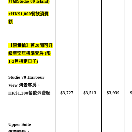
升級
Studio 80 Island)
+HK$1,000
餐飲消費
額
【限量搶】首
20
間可升
級至奕居標準套房
(
限
1-2
月指定日子
)
Studio 70 Harbour
View
海景客房
+
$3,727
$3,513
$3,939
HK$1,200
餐飲消費額
Upper Suite