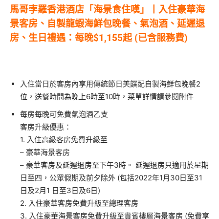
馬哥孛羅香港酒店「海景食住嘆」丨入住豪華海
景客房、自製龍蝦海鮮包晚餐、氣泡酒、延遲退
房、生日禮遇：每晚$1,155起 (已含服務費)
入住當日於客房內享用傳統節日美饌配自製海鮮包晚餐2
位，送餐時間為晚上6時至10時，菜單詳情請參閱附件
每房每晚可免費氣泡酒乙支
客房升級優惠：
1. 入住高級客房免費升級至
– 豪華海景客房
– 豪華客房及延遲退房至下午3時。 延遲退房只適用於星期
日至四，公眾假期及前夕除外 (包括2022年1月30日至31
日及2月1 日至3日及6日)
2. 入住豪華客房免費升級至總理客房
3. 入住豪華海景客房免費升級至貴賓樓層海景客房 (免費享