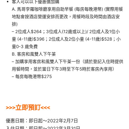
客人可以以下優惠價加購
A. 馬哥孛羅咖啡廳享用自助早餐 (每房每晚港幣) (實際用餐
地點會按酒店營運安排而更改，用餐時段及時間由酒店安
排)
– 2位成人$264；3位成人(12歲或以上)/ 2位成人及1位小
童 (4-11歲)$396；2位成人及2位小童 (4-11歲)$528；小
童0-3 歲免費
B. 客房和風雙人下午茶
– 加購享用客房和風雙人下午茶一份（請於登記入住時提供
用餐時間，並於當日下午3時至下午5時於客房內享用）
– 每房每晚港幣$275
>>>立即預訂<<<
優惠日期：即日起
～
2022年2
月7
日
入住日期：即日起
～2022年3月31日