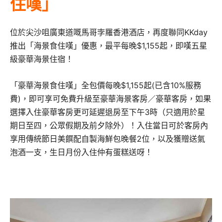
住嘆」
位於尖沙咀廣東道嘅馬哥孛羅香港酒店，再度聯同KKday
推出「海景食住嘆」優惠，最平每晚$1,155起，即嘆五星
級豪華海景住宿！
「豪華海景食住嘆」全包價每晚$1,155起(已含10%服務
費)，即可享
可免費升級至豪華海景客房／豪華客房，如果
選擇入住豪華客房更可延遲退房至下午
3
時（只適用於星
期日至四，公眾假期及前夕除外）！入住當日可於客房內
享用傳統節日美饌配自製海鮮包晚餐2位
，以及獲贈送氣
泡酒一支，生日月份入住仲有蛋糕送呀！