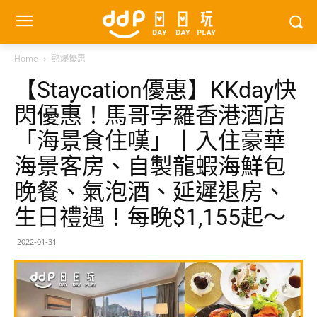
Home
熱爆優惠
【Staycation優惠】KKday快
閃優惠！馬哥孛羅香港酒店
「海景食住嘆」丨入住豪華
海景客房、自製龍蝦海鮮包
晚餐、氣泡酒、延遲退房、
生日禮遇！每晚$1,155起～
2022-01-31