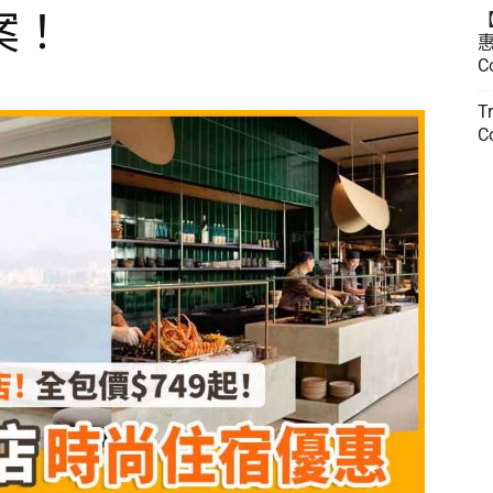
案！
惠
C
T
C