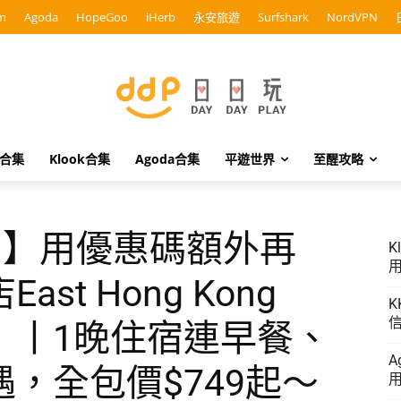
m
Agoda
HopeGoo
iHerb
永安旅遊
Surfshark
NordVPN
o合集
Klook合集
Agoda合集
平遊世界
至醒攻略
n優惠】用優惠碼額外再
K
用
t Hong Kong
K
信
」丨1晚住宿連早餐、
A
，全包價$749起～
用