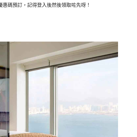
券優惠碼預訂，記得登入後然後領取咗先呀！