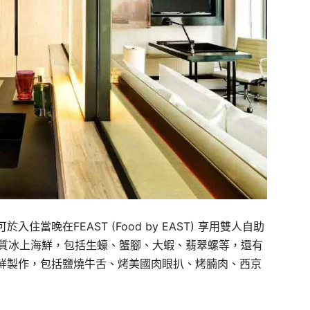
當晚在FEAST (Food by EAST) 享用雙人自助
種優質冰上海鮮，包括生蠔、蟹腳、大蝦、翡翠螺等，還有
鮮製作，包括鹽燒牛舌、烤美國肉眼扒、烤腩肉、西京