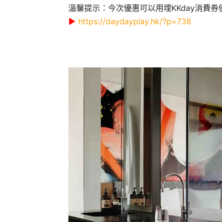
溫馨提示：今次優惠可以用埋KKday消費
▶
https://daydayplay.hk/?p=738