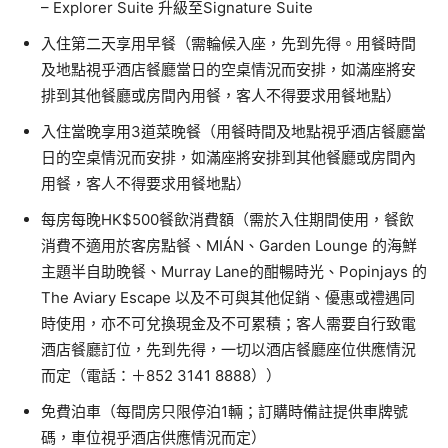
– Explorer Suite 升級至Signature Suite
入住第二天享用早餐（需輪候入座，先到先得。用餐時間
及地點視乎酒店餐廳當日的空桌情況而安排，如滿座將安
排到其他餐廳或房間內用餐，客人不得要求用餐地點）
入住當晚享用3道菜晚餐（用餐時間及地點視乎酒店餐廳當
日的空桌情況而安排，如滿座將安排到其他餐廳或房間內
用餐，客人不得要求用餐地點）
每房每晚HK$500餐飲消費額（需於入住期間使用，餐飲
消費不適用於客房點餐、MIÁN、Garden Lounge 的海鮮
主題半自助晚餐、Murray Lane的酣暢時光、Popinjays 的
The Aviary Escape 以及不可與其他促銷、優惠或禮遇同
時使用，亦不可兌換現金及不可累積；客人需要自行致電
酒店餐廳訂位，先到先得，一切以酒店餐廳座位供應情況
而定（電話：＋852 3141 8888））
免費泊車（每間房只限停泊1輛；訂購時備註提供車牌號
碼，車位視乎酒店供應情況而定）