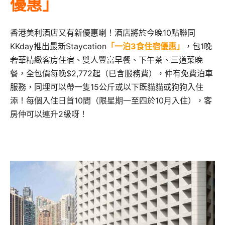
優惠」
香港美利酒店又有新優惠喇！酒店將於今晚10點聯同
KKday推出最新Staycation
「一泊3食住宿優惠」
，包1晚
奢華精緻客房住宿、雙人豐富早餐、下午茶、三道菜晚
餐，全包價每晚$2,772起（已含服務費），仲有免費泊車
服務，同埋可以帶一隻15公斤或以下既貓貓或狗狗入住
添！
每個入住日首
10
間（限星期一至四於
10
月入住），客
房仲可以連升2級呀！