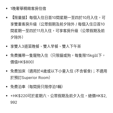
1
晚奢華精緻客房住宿
【
限量搶】每個入住日首
10
間星期一至四於
10
月入住，
可
享雙重客房升級（公眾假期及前夕除外
/
每個入住日首
10
間星期一至四於
11
月入住，可享客房升級（
公眾假期及前
夕除外）
享雙人
3
道菜晚餐、雙人早餐、雙人下午茶
免費攜帶一隻寵物入住（只限貓或狗，每隻限
15kg
以下，
價值
H
K$800
）
免費加床（適用於
4
歲或以下小童入住
(
不含餐食
)
；不適用
於預訂
Superior Room
）
免費泊車（每間房只限停泊
1
輛）
+HK$220
可於星期六、公眾假期及前夕入住，總價
HK$2,
992