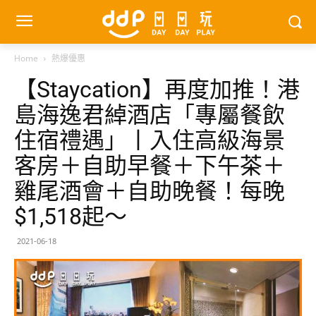
Home
熱爆優惠
【Staycation】再度加推！港
島海逸君綽酒店「專屬餐飲
住宿禮遇」丨入住高級海景
客房＋自助早餐＋下午茶＋
雞尾酒會＋自助晚餐！每晚
$1,518起～
2021-06-18