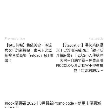
Previous article
Next article
【遊日情報】集結美食、潮流
【Staycation】暑假精選優
與文化的新據點！東京下北澤
惠！尖沙咀港威酒店「親子反
新複合式商場「reload」6月開
斗繽紛樂」丨2大2小入住總理
幕！
客房＋自助早餐＋免費享用
PICCOLO反斗活動室＋迎賓禮
物！每晚$989起～
Klook優惠碼 2026｜8月最新Promo code + 信用卡優惠減