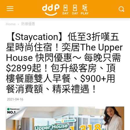
Home
熱爆優惠
【Staycation】低至3折嘆五
星時尚住宿！奕居The Upper
House 快閃優惠～ 每晚只需
$2899起！包升級客房、頂
樓餐廳雙人早餐、$900+用
餐消費額、精采禮遇！
2021-04-16