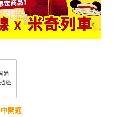
開通
及週邊
月中開通