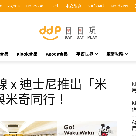
m
Agoda
HopeGoo
iHerb
永安旅遊
Surfshark
NordVPN
o合集
Klook合集
Agoda合集
平遊世界
至醒攻略
線 x 迪士尼推出「米
K
用
與米奇同行！
K
信
A
用