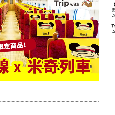
惠
C
T
C