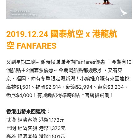
2019.12.24 國泰航空 x 港龍航
空 FANFARES
又到星期二喇~ 係時候睇睇今期Fanfares優惠 ！今期有10
個航點＋2個套票優惠~ 今期嘅航點都幾吸引，又有東
京、福岡、仲有冬季限定嘅新潟！小編推介嘅有來回連稅
高雄$1,501、福岡$2,914、新潟‬$2,994、東京$3,234、
悉尼$4,000！有興趣記得準時8點上官網搶飛喇！
香港出發來回連稅
：
武漢 經濟客艙 港幣1,173元
昆明 經濟客艙 港幣1,373元
高雄 經濟客艙 港幣1,501元