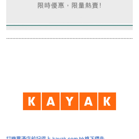
訂機票酒店前記得上 kayak.com.hk格下價先