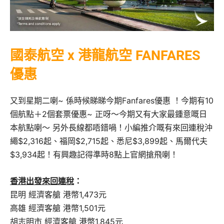
國泰航空 x 港龍航空 FANFARES
優惠
又到星期二喇~ 係時候睇睇今期Fanfares優惠 ！今期有10
個航點＋2個套票優惠~ 正呀～今期又有大家最鍾意嘅日
本航點喇～ 另外長線都唔錯喎！小編推介嘅有來回連稅沖
繩$2,316起、福岡$2,715起、悉尼$3,899起、馬爾代夫
$3,934起！有興趣記得準時8點上官網搶飛喇！
香港出發來回連稅
：
昆明 經濟客艙 港幣1,473元
高雄 經濟客艙 港幣1,501元
胡志明市 經濟客艙 港幣1,845元