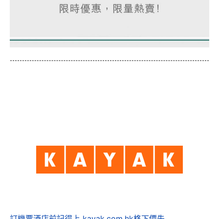
訂機票酒店前記得上 kayak.com.hk格下價先