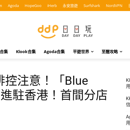
m
Agoda
HopeGoo
iHerb
永安旅遊
Surfshark
NordVPN
o合集
Klook合集
Agoda合集
平遊世界
至醒攻略
控注意！「Blue
K
用
啡」進駐香港！首間分店
K
信
A
用