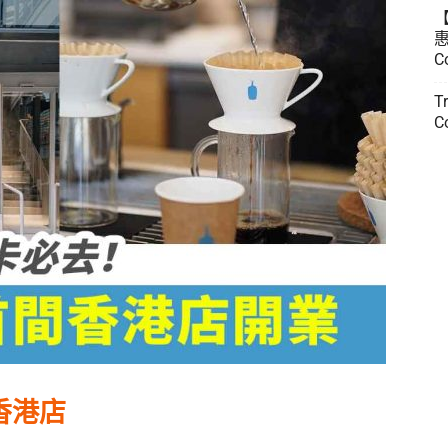
惠
C
T
C
間香港店