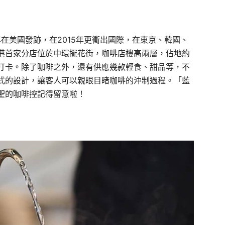
年在美國發跡，在2015年更衝出國際，在東京、韓國、
港首家分店位於中環擺花街，咖啡店樓高兩層，佔地約
打卡。除了咖啡之外，還有供應幾款輕食、甜品等，不
式的設計，讓客人可以親眼目睹咖啡的沖制過程。「藍
聖的咖啡控記得留意啦！