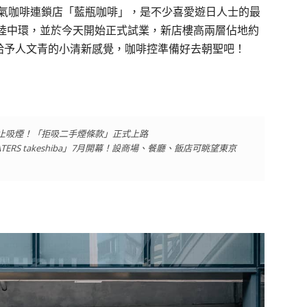
人氣咖啡連鎖店「藍瓶咖啡」，是不少喜愛遊日人士的最
陸中環，並於今天開始正式試業，新店樓高兩層佔地約
，給予人文青的小清新感覺，咖啡控準備好去朝聖吧！
止吸煙！「拒吸二手煙條款」正式上路
RS takeshiba」7月開幕！設商場、餐廳、飯店可眺望東京