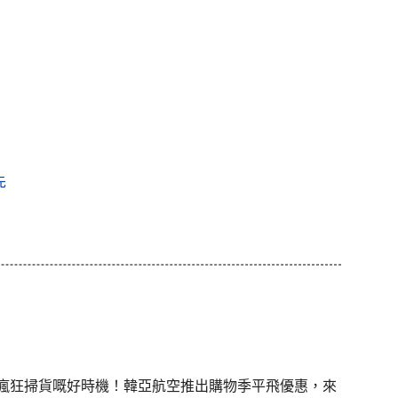
先
係瘋狂掃貨嘅好時機！韓亞航空推出購物季平飛優惠，來