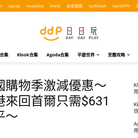
m
Agoda
HopeGoo
iHerb
永安旅遊
Surfshark
NordVPN
o合集
Klook合集
Agoda合集
平遊世界
至醒攻略
國購物季激減優惠～
K
用
來回首爾只需$631
K
信
平～
A
用