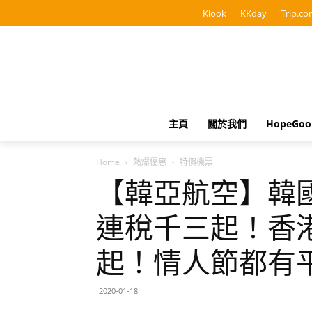
Klook
KKday
Trip.co
主頁
關於我們
HopeGo
Home
熱爆優惠
特價機票
【韓亞航空】韓
連稅千三起！香港
起！情人節都有
2020-01-18