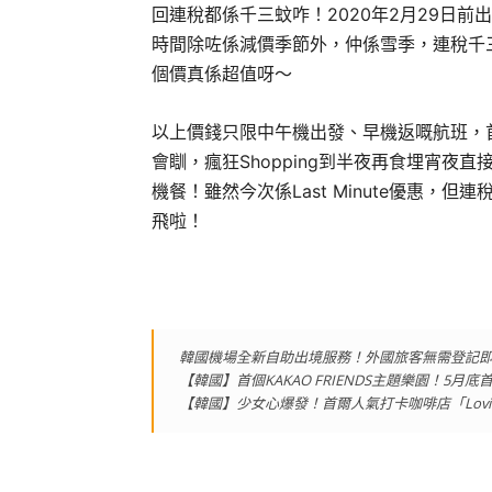
回連稅都係千三蚊咋！2020年2月29日前出發
時間除咗係減價季節外，仲係雪季，連稅千
個價真係超值呀～
以上價錢只限中午機出發、早機返嘅航班，
會瞓，瘋狂Shopping到半夜再食埋宵夜
機餐！雖然今次係Last Minute優惠，
飛啦！
韓國機場全新自助出境服務！外國旅客無需登記
【韓國】首個KAKAO FRIENDS主題樂園！5月
【韓國】少女心爆發！首爾人氣打卡咖啡店「Lovin』 He