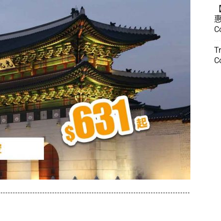
惠
C
T
C