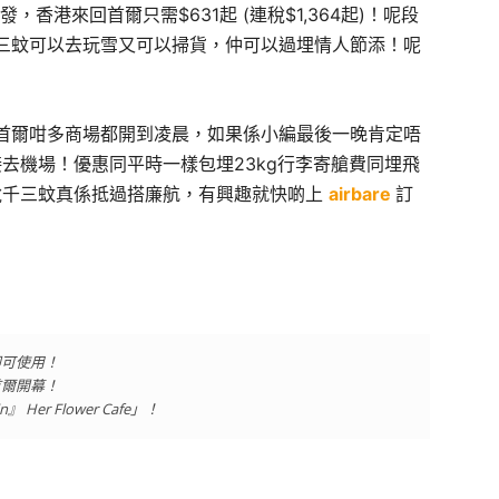
，香港來回首爾只需$631起 (連稅$1,364起)！呢段
三蚊可以去玩雪又可以掃貨，仲可以過埋情人節添！呢
首爾咁多商場都開到凌晨，如果係小編最後一晚肯定唔
直接去機場！優惠同平時一樣包埋23kg行李寄艙費同埋飛
但連稅千三蚊真係抵過搭廉航，有興趣就快啲上
airbare
訂
即可使用！
底首爾開幕！
r Flower Cafe」！