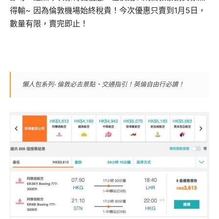
得輸~ 因為倫敦機場始終稅貴！今次優惠只賣到1月5日，
數量有限，賣完即止！
懶人包系列- 倫敦必去景點、交通指引！英倫自由行必讀！