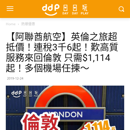
Home
熱爆優惠
【阿聯酋航空】英倫之旅超
抵價！連稅3千6起！歎高質
服務來回倫敦 只需$1,114
起！多個機場任揀～
2019-12-24