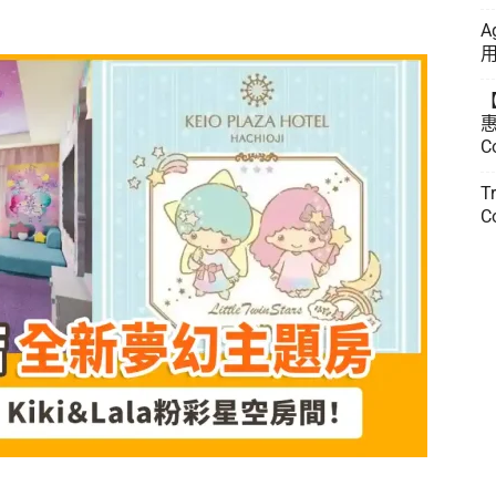
A
用
惠
C
T
C