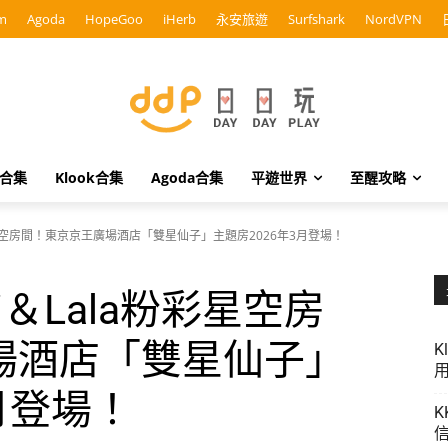
m
Agoda
HopeGoo
iHerb
永安旅遊
Surfshark
NordVPN
o合集
Klook合集
Agoda合集
平遊世界
至醒攻略
粉彩星空房間！東京京王廣場酒店「雙星仙子」主題房2026年3月登場！
i＆Lala粉彩星空房
場酒店「雙星仙子」
K
用
月登場！
K
信