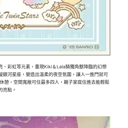
彩虹等元素，重現Kiki＆Lala騎獨角獸降臨的幻想
擬銀河星座，營造出溫柔的夜空氛圍，讓人一進門就可
鞋休憩，空間寬敞可住最多四人，親子家庭住進去能輕鬆
的亮點。