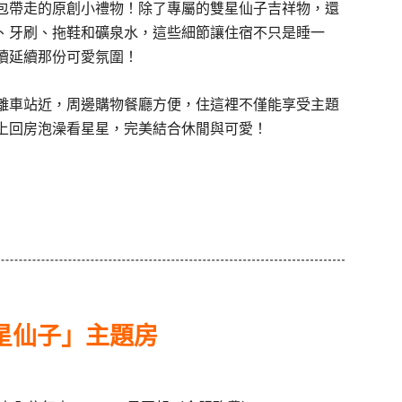
包帶走的原創小禮物！除了專屬的雙星仙子吉祥物，還
、牙刷、拖鞋和礦泉水，這些細節讓住宿不只是睡一
續延續那份可愛氛圍！
離車站近，周邊購物餐廳方便，住這裡不僅能享受主題
上回房泡澡看星星，完美結合休閒與可愛！
星仙子」主題房