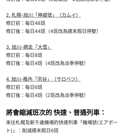
2. 札幌-旭川「神威號」（カムイ）
修訂前：每日48班
修訂後：每日44班（4班改為週末假日停駛）
3. 旭川-網走「大雪」
修訂前：每日8班
修訂後：每日4班（4班改為淡季停駛）
4. 旭川-稚內「宗谷」（サロベツ）
修訂前：每日6班
修訂後：每日4班（2班改為淡季停駛）
將會縮減班次的 快速、普通列車：
來往札幌及新千歲機場的快速列車「機場號(エアポー
ト)」：削減週末假日6班