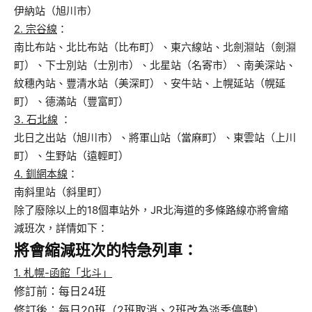
伊納站（旭川市）
2. 宗谷線
：
南比布站、北比布站（比布町）、東六線站、北劍淵站（劍淵
町）、下士別站（士別市）、北星站（名寄市）、南美深站、
紋穗內站、豐清水站（美深町）、安牛站、上幌延站（幌延
町）、德滿站（豐富町）
3. 石北線
：
北日之出站（旭川市）、將軍山站（當麻町）、東雲站（上川
町）、生野站（遠輕町）
4. 釧網本線
：
南斜里站（斜里町）
除了廢除以上的18個車站外，JR北海道的多條路線亦將會縮
減班次，詳情如下：
將會縮減班次的特急列車：
1. 札幌-函館「北斗」
修訂前：每日24班
修訂後：每日20班（2班取消、2班改為淡季停駛）