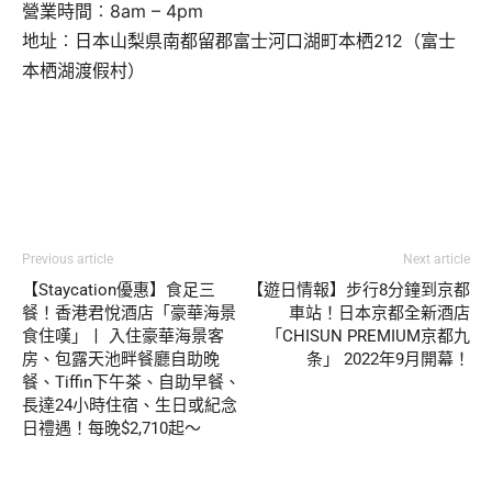
營業時間︰8am – 4pm
地址︰日本山梨県南都留郡富士河口湖町本栖212（富士
本栖湖渡假村）
Previous article
Next article
【Staycation優惠】食足三
【遊日情報】步行8分鐘到京都
餐！香港君悅酒店「豪華海景
車站！日本京都全新酒店
食住嘆」丨 入住豪華海景客
「CHISUN PREMIUM京都九
房、包露天池畔餐廳自助晚
条」 2022年9月開幕！
餐、Tiffin下午茶、自助早餐、
長達24小時住宿、生日或紀念
日禮遇！每晚$2,710起～