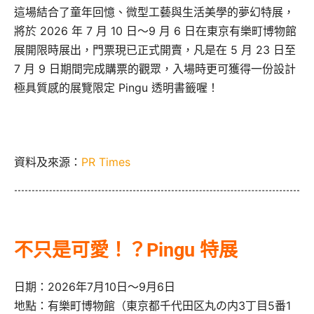
這場結合了童年回憶、微型工藝與生活美學的夢幻特展，
將於 2026 年 7 月 10 日～9 月 6 日在東京有樂町博物館
展開限時展出，門票現已正式開賣，凡是在 5 月 23 日至
7 月 9 日期間完成購票的觀眾，入場時更可獲得一份設計
極具質感的展覽限定 Pingu 透明書籤喔！
資料及來源：
PR Times
不只是可愛！？Pingu 特展
日期：2026年7月10日～9月6日
地點：有樂町博物館（東京都千代田区丸の内3丁目5番1