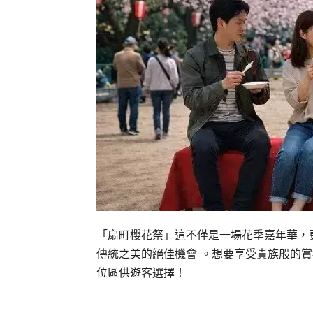
「扇町櫻花祭」這不僅是一場花季嘉年華，
傳統之美的絕佳機會 。想要享受貴族般的
位區供遊客選擇！