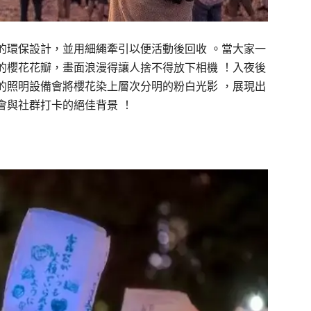
的環保設計，並用細繩牽引以便活動後回收 。當大家一
的櫻花花瓣，畫面浪漫得讓人捨不得放下相機 ！入夜後
的照明設備會將櫻花染上層次分明的粉白光影 ，展現出
會與社群打卡的絕佳背景 ！