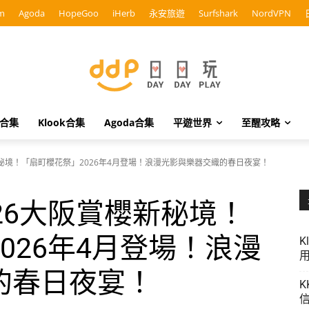
m
Agoda
HopeGoo
iHerb
永安旅遊
Surfshark
NordVPN
o合集
Klook合集
Agoda合集
平遊世界
至醒攻略
新秘境！「扇町櫻花祭」2026年4月登場！浪漫光影與樂器交織的春日夜宴！
26大阪賞櫻新秘境！
026年4月登場！浪漫
K
用
的春日夜宴！
K
信