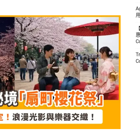
A
用
惠
C
T
C