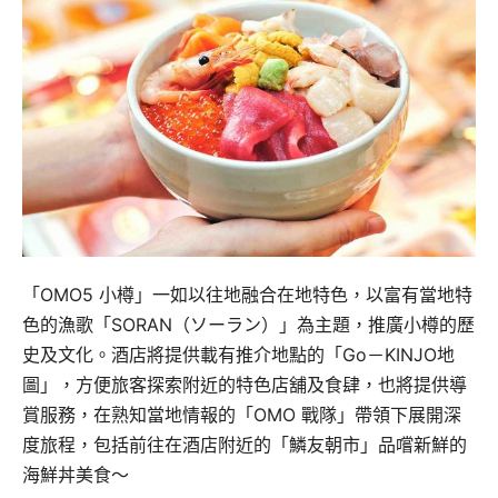
「OMO5 小樽」一如以往地融合在地特色，以富有當地特
色的漁歌「SORAN（ソーラン）」為主題，推廣小樽的歷
史及文化。酒店將提供載有推介地點的「Go－KINJO地
圖」，方便旅客探索附近的特色店舖及食肆，也將提供導
賞服務，在熟知當地情報的「OMO 戰隊」帶領下展開深
度旅程，包括前往在酒店附近的「鱗友朝市」品嚐新鮮的
海鮮丼美食～