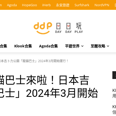
m
Agoda
HopeGoo
iHerb
永安旅遊
Surfshark
NordVPN
o合集
Klook合集
Agoda合集
平遊世界
至醒攻略
本吉卜力公園「龍貓巴士」2024年3月開始運行！
貓巴士來啦！日本吉
士」2024年3月開始
K
用
K
信