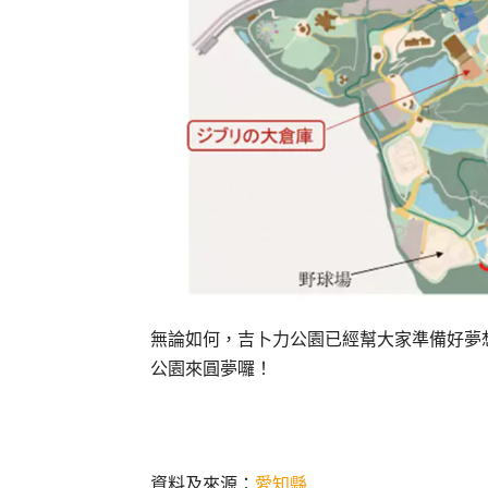
無論如何，吉卜力公園已經幫大家準備好夢
公園來圓夢囉！
資料及來源：
愛知縣