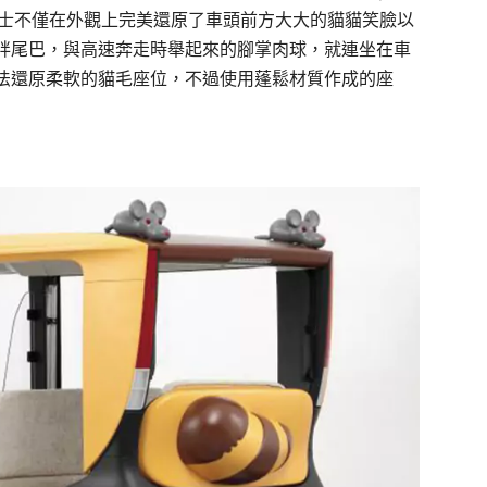
貓巴士不僅在外觀上完美還原了車頭前方大大的貓貓笑臉以
胖尾巴，與高速奔走時舉起來的腳掌肉球，就連坐在車
法還原柔軟的貓毛座位，不過使用蓬鬆材質作成的座