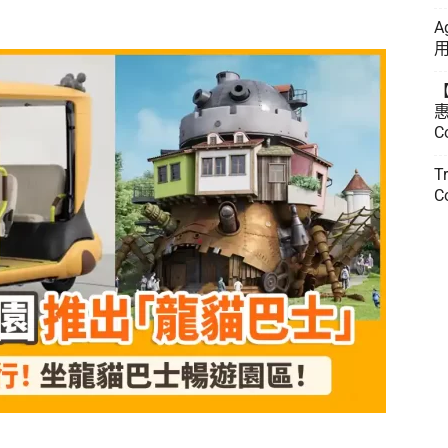
A
用
惠
C
T
C