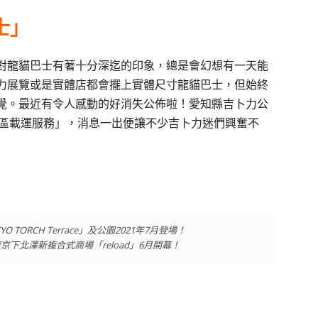
士」
對龍貓巴士有著十分深迄的印象，總是會幻想有一天能
力展覽或是實體店都會擺上實體尺寸龍貓巴士，但始終
覺。最近有令人感動的好消失公佈啦！愛知縣吉卜力公
士園區載運服務」，消息一出便讓不少吉卜力迷們興奮不
ORCH Terrace」及公園2021年7月登場！
下北澤新複合式商場「reload」6月開幕！