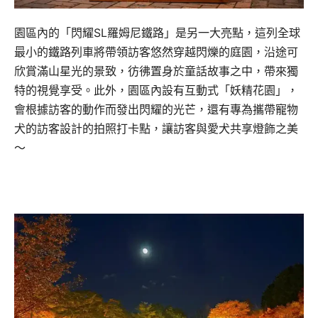
園區內的「閃耀SL羅姆尼鐵路」是另一大亮點，這列全球
最小的鐵路列車將帶領訪客悠然穿越閃爍的庭園，沿途可
欣賞滿山星光的景致，彷彿置身於童話故事之中，帶來獨
特的視覺享受。此外，園區內設有互動式「妖精花園」，
會根據訪客的動作而發出閃耀的光芒，還有專為攜帶寵物
犬的訪客設計的拍照打卡點，讓訪客與愛犬共享燈飾之美
～