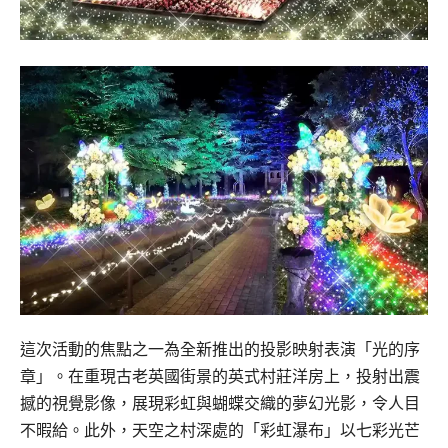
這次活動的焦點之一為全新推出的投影映射表演「光的序
章」。在重現古老英國街景的英式村莊洋房上，投射出震
撼的視覺影像，展現彩虹與蝴蝶交織的夢幻光影，令人目
不暇給。此外，天空之村深處的「彩虹瀑布」以七彩光芒