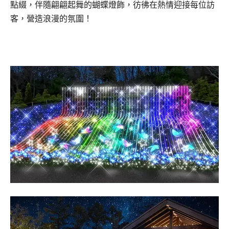
點綴，伴隨翩翩起舞的蝴蝶燈飾，彷彿在熱情迎接每位訪
客，營造浪漫的氛圍！