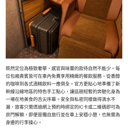
既然定位為極致奢華，感官與味蕾的款待自然不能少。每
位包廂貴賓皆可在車內免費享用精緻的餐飲服務，從香醇
的咖啡到各式酒精飲料一應俱全。官方更貼心地準備了新
幹線沿線地區的特色手工點心，讓這趟短暫的奔馳化身為
一場在地美食的舌尖序幕。安全與私密同樣做得滴水不
漏，旅客只需透過網上預約時綁定的IC卡或二維碼即可為
房門解鎖，即便是獨自旅行並在車上安穩小憩，也無需為
身邊的行李操心。