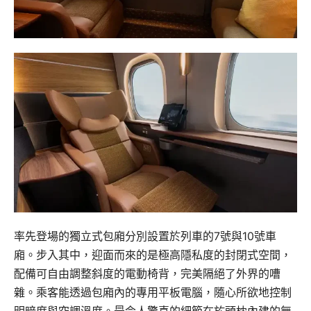
率先登場的獨立式包廂分別設置於列車的7號與10號車
廂。步入其中，迎面而來的是極高隱私度的封閉式空間，
配備可自由調整斜度的電動椅背，完美隔絕了外界的嘈
雜。乘客能透過包廂內的專用平板電腦，隨心所欲地控制
明暗度與空調溫度。最令人驚喜的細節在於頭枕內建的無