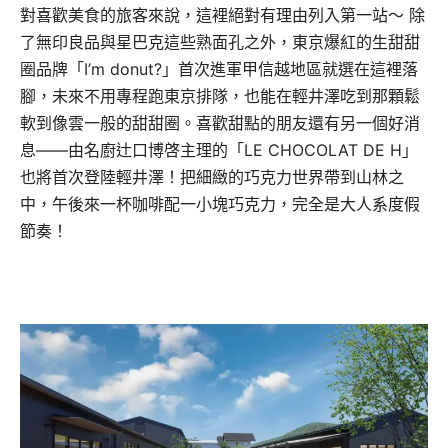
對喜歡美食的旅客來說，這裡絕對有理由列入第一站～ 除
了無印良品與星巴克這些熟面孔之外，東京爆紅的生甜甜
圈品牌「I’m donut?」首次進軍甲信越地區就選在這裡落
腳，未來不用專程跑東京排隊，也能在輕井澤吃到那顆鬆
軟到像雲一般的甜甜圈。喜歡甜點的朋友還有另一個好消
息——由名廚辻口博啓主理的「LE CHOCOLAT DE H」
也將首次登陸輕井澤！把細緻的巧克力世界帶到山林之
中，午後來一杯咖啡配一小塊巧克力，完全是大人系度假
節奏！