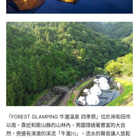
「FOREST GLAMPING 牛瀧溫泉 四季祭」位於岸和田市
以南，靠近和歌山縣的山林內，周圍環繞著豐富的大自
然，旁邊有清澈的溪流「牛瀧川」，流水的聲音讓人放鬆