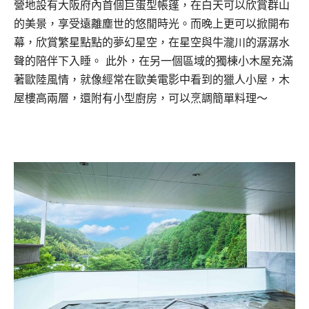
營地設有大阪府內首個巨蛋型帳篷，在白天可以欣賞群山
的美景，享受遠離塵世的悠閒時光。而晚上更可以掀開布
幕，欣賞繁星點點的夢幻星空，在星空與牛瀧川的潺潺水
聲的陪伴下入睡。 此外，在另一個區域的獨棟小木屋充滿
著歐陸風情，就像經常在歐美電影中看到的獵人小屋，木
屋樓高兩層，還附有小型廚房，可以烹調簡單料理～