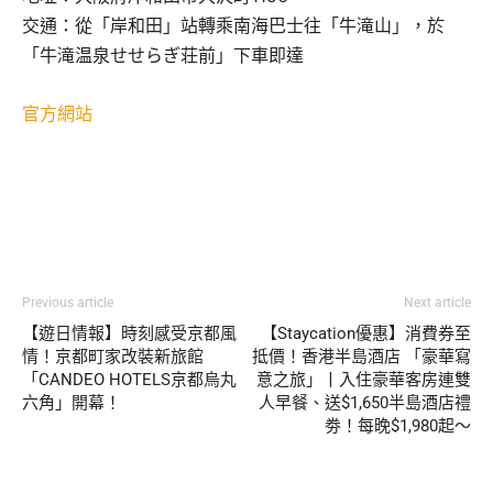
交通：從「岸和田」站轉乘南海巴士往「牛滝山」，於
「牛滝温泉せせらぎ荘前」下車即達
官方網站
Previous article
Next article
【遊日情報】時刻感受京都風
【Staycation優惠】消費券至
情！京都町家改裝新旅館
抵價！香港半島酒店 「豪華寫
「CANDEO HOTELS京都烏丸
意之旅」丨入住豪華客房連雙
六角」開幕！
人早餐、送$1,650半島酒店禮
劵！每晚$1,980起～