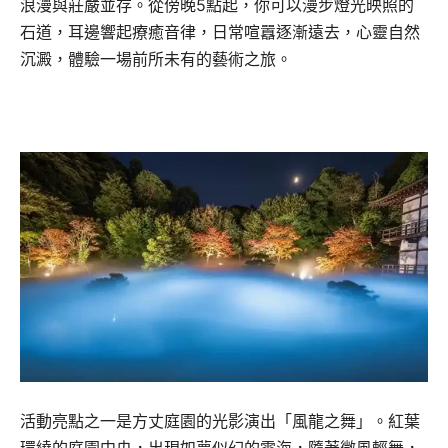
浪漫與莊嚴並存。從傍晚5點起，你可以漫步燈光映照的
石道，耳邊響起療癒音律，日常喧囂逐漸遠去，心靈自然
沉澱，體驗一場前所未有的藝術之旅。
活動亮點之一是方丈庭園的光影演出「風龍之舞」。紅葉
環繞的庭園中央，出現如夢似幻的雲海，隨著微風輕舞，