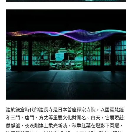
建於鎌倉時代的建長寺是日本首座禪宗寺院，以國寶梵鐘
和三門、唐門、方丈等重要文化財聞名。白天，它展現莊
嚴靜謐，夜晚則換上柔光新裝，秋季紅葉在燈影下閃耀，