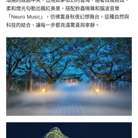
柔和燈光勾勒出楓紅美景，搭配鈴蟲鳴聲和腦波音樂
「Neuro Music」，彷彿置身秋夜幻想舞台。這種自然與
科技的結合，讓每一步都充滿驚喜與寧靜。