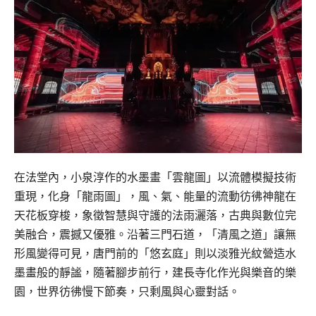
在法堂內，小泉淳作的水墨畫「雲龍圖」以流體模擬技術
重現，化身「龍雨圖」，風、氣、能量的流動彷彿神龍在
天花板穿梭，象徵智慧與守護的法雨灑落，古典與數位完
美融合，震撼又優雅。沿著三門石道，「清風之道」讓無
形風變得可見，唐門前的「悠玄庭」則以淡雅光紋營造水
墨畫般的靜謐，隨著腳步前行，建長寺化作光與樂音的樂
園，世界彷彿慢下節奏，只剩風與心靈對話。