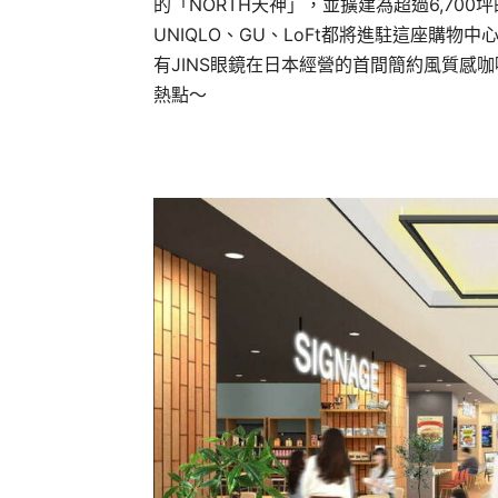
的「NORTH天神」，並擴建為超過6,70
UNIQLO、GU、LoFt都將進駐這座購
有JINS眼鏡在日本經營的首間簡約風質感咖
熱點～