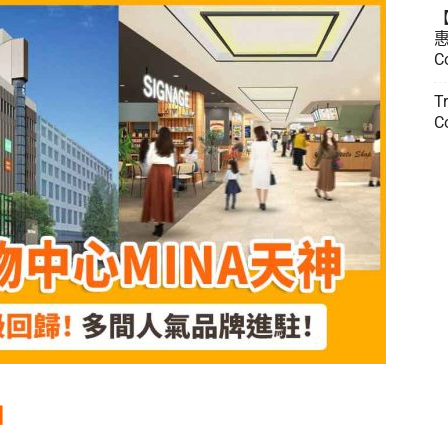
惠
C
T
C
」