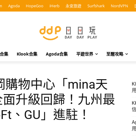
m
Agoda
HopeGoo
iHerb
永安旅遊
Surfshark
NordVPN
o合集
Klook合集
Agoda合集
平遊世界
至醒攻略
購物中心「mina天
K
用
月全面升級回歸！九州最
K
信
oFt、GU」進駐！
A
用