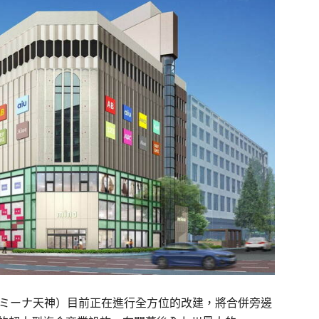
（ミーナ天神）目前正在進行全方位的改建，將合併旁邊