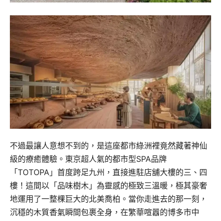
不過最讓人意想不到的，是這座都市綠洲裡竟然藏著神仙
級的療癒體驗。東京超人氣的都市型SPA品牌
「TOTOPA」首度跨足九州，直接進駐店舖大樓的三、四
樓！這間以「品味樹木」為靈感的極致三溫暖，極其豪奢
地運用了一整棵巨大的北美喬柏。當你走進去的那一刻，
沉穩的木質香氣瞬間包裹全身，在繁華喧囂的博多市中