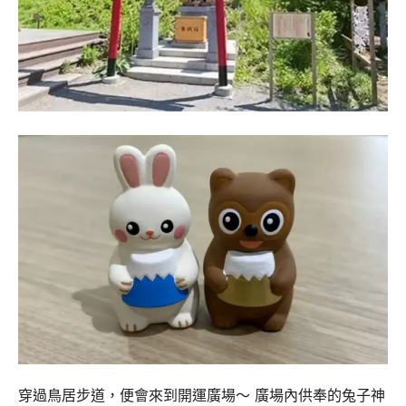
穿過鳥居步道，便會來到開運廣場～ 廣場內供奉的兔子神