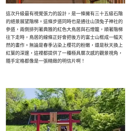
這次升級最有視覺張力的設計，是一條擁有三十五級石階
的絕景展望階梯。這條步道同時也是通往山頂兔子神社的
參道，兩側排列著典雅的紅色大鳥居與石燈籠，順著階梯
往下走時，鳥居的線條正好會把後方的富士山框成一幅天
然的畫作。無論是春季沾染上櫻花的粉嫩，還是秋天換上
紅葉的深邃，這裡都提供了一種極具層次感的觀景視角，
隨手定格都像是一張精緻的明信片啊！