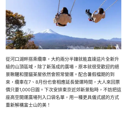
從河口湖畔搭乘纜車，大約兩分半鐘就能直達這片全新升
級的山頂區域，除了新落成的廣場，原本就很受歡迎的絕
景鞦韆和狸貓茶屋依然會照常營運。配合暑假檔期的到
來，纜車在7、8月份也會相應延長營運時間，大人來回票
價只要1,000日圓。下次安排東京近郊新景點時，不妨把這
座高空開運廣場列入口袋名單，用一種更具儀式感的方式
重新解構富士山的美！