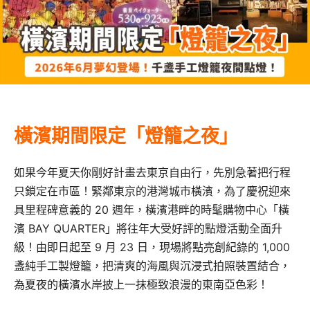
橫濱期間限定「燈籠之夜」
如果今年夏天你剛好計畫去東京自由行，先別急著把行程
只鎖定在市區！緊鄰東京的港灣城市橫濱，為了慶祝迎來
具里程碑意義的 20 週年，橫濱港畔的時髦購物中心「橫
濱 BAY QUARTER」將往年大受好評的點燈活動全面升
級！由即日起至 9 月 23 日，現場將點亮創紀錄的 1,000
盞純手工製燈籠，把清爽的海風與沉浸式拍照裝置結合，
為夏夜的橫濱水岸披上一抹極致浪漫的東南亞色彩！