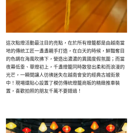
這次點燈活動最注目的亮點，在於所有燈籠都是由越南當
地的傳統工匠一盞盞親手打造，在白天的時候，鮮豔奪目
的色調在海風吹拂下，營造出濃濃的異國度假氛圍；而當
夜幕低垂、華燈初上，千盞燈籠同時散發出柔和而浪漫的
光芒，一瞬間讓人彷彿迷失在越南會安的經典古城街景
中！現場還貼心設置了模仿傳統燈籠商販的精緻推車裝
置，喜歡拍照的朋友千萬不要錯過！