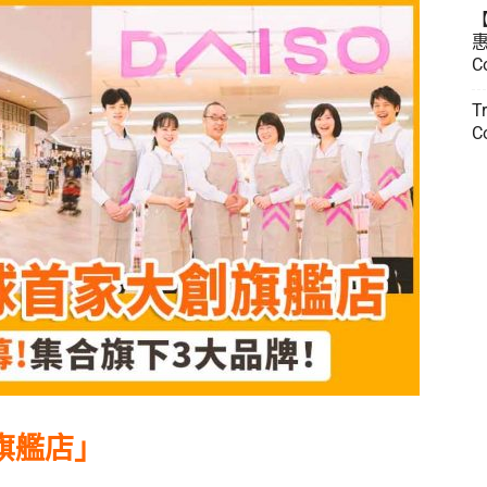
惠
C
T
C
旗艦店」