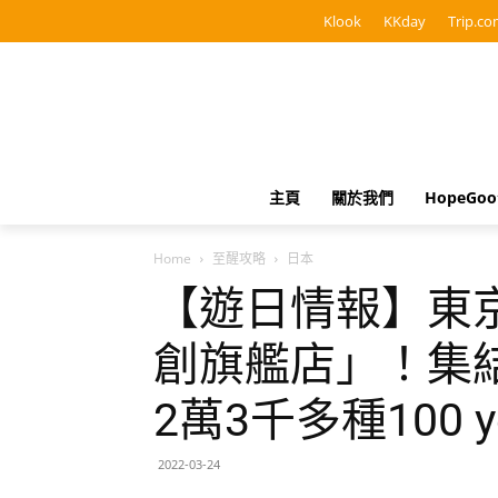
Klook
KKday
Trip.co
主頁
關於我們
HopeGo
Home
至醒攻略
日本
【遊日情報】東
創旗艦店」！集
2萬3千多種100 
2022-03-24