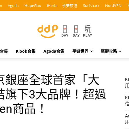
m
Agoda
HopeGoo
iHerb
永安旅遊
Surfshark
NordVPN
o合集
Klook合集
Agoda合集
平遊世界
至醒攻略
京銀座全球首家「大
K
用
結旗下3大品牌！超過
K
信
yen商品！
A
用