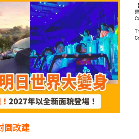
惠
C
T
C
封園改建