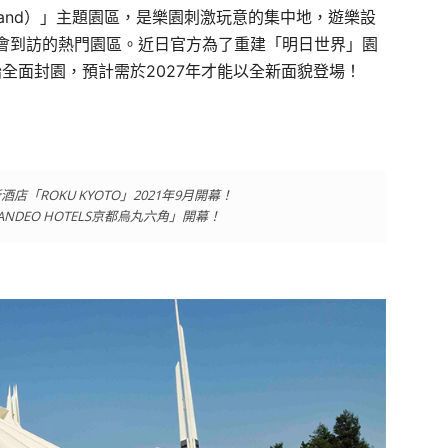
and
）」主題園區，是樂園刺激玩意的集中地，遊樂設
會到訪的熱門園區。近日官方為了重建「明日世界」園
始全面封園，預計需於
2027
年才能以全新面貌登場！
ROKU KYOTO」2021年9月開幕！
DEO HOTELS京都烏丸六角」開幕！