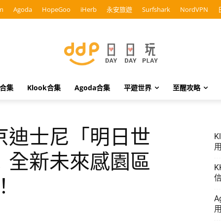
m
Agoda
HopeGoo
iHerb
永安旅遊
Surfshark
NordVPN
o合集
Klook合集
Agoda合集
平遊世界
至醒攻略
京迪士尼「明日世
K
用
！全新未來感園區
K
信
！
A
用