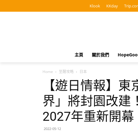
Klook
KKday
Trip.co
主頁
關於我們
HopeGo
Home
至醒攻略
日本
【遊日情報】東
界」將封園改建
2027年重新開幕
2022-05-12