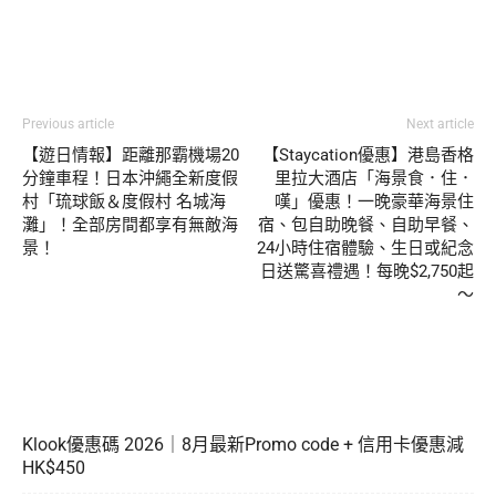
Previous article
Next article
【遊日情報】距離那霸機場20
【Staycation優惠】港島香格
分鐘車程！日本沖繩全新度假
里拉大酒店「海景食．住．
村「琉球飯＆度假村 名城海
嘆」優惠！一晚豪華海景住
灘」！全部房間都享有無敵海
宿、包自助晚餐、自助早餐、
景！
24小時住宿體驗、生日或紀念
日送驚喜禮遇！每晚$2,750起
～
Klook優惠碼 2026｜8月最新Promo code + 信用卡優惠減
HK$450