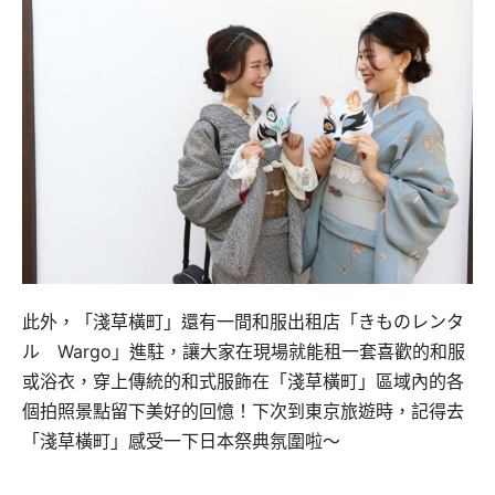
此外，「淺草橫町」還有一間和服出租店「きものレンタ
ル Wargo」進駐，讓大家在現場就能租一套喜歡的和服
或浴衣，穿上傳統的和式服飾在「淺草橫町」區域內的各
個拍照景點留下美好的回憶！下次到東京旅遊時，記得去
「淺草橫町」感受一下日本祭典氛圍啦～