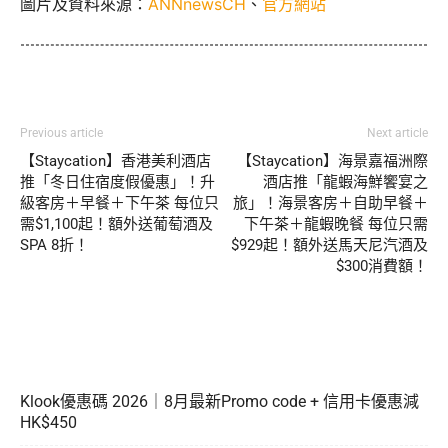
圖片及資料來源：
ANNnewsCH
、
官方網站
Previous article
Next article
【Staycation】香港美利酒店
【Staycation】海景嘉福洲際
推「冬日住宿度假優惠」！升
酒店推「龍蝦海鮮饗宴之
級客房＋早餐＋下午茶 每位只
旅」！海景客房＋自助早餐＋
需$1,100起！額外送葡萄酒及
下午茶＋龍蝦晚餐 每位只需
SPA 8折！
$929起！額外送馬天尼汽酒及
$300消費額！
Klook優惠碼 2026｜8月最新Promo code + 信用卡優惠減
HK$450