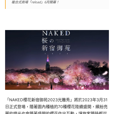
複合式商場「reload」6月開幕！
「NAKED櫻花新宿御苑2023光雕秀」將於2023年3月31
日正式登場，隨著園內種植的70種櫻花陸續盛開，繽紛亮
麗的燈光也會隨著盛開的櫻花作出互動，讓旅客隨時都可