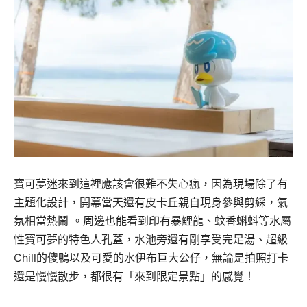
寶可夢迷來到這裡應該會很難不失心瘋，因為現場除了有
主題化設計，開幕當天還有皮卡丘親自現身參與剪綵，氣
氛相當熱鬧 。周邊也能看到印有暴鯉龍、蚊香蝌蚪等水屬
性寶可夢的特色人孔蓋，水池旁還有剛享受完足湯、超級
Chill的傻鴨以及可愛的水伊布巨大公仔，無論是拍照打卡
還是慢慢散步，都很有「來到限定景點」的感覺！