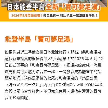
能登半島「寶可夢足湯」
如果你最近正準備安排日本北陸旅行，那石川縣和倉溫泉
這個新景點真的很值得加入行程清單！於2026 年 5 月 12
日正式開幕的「和倉寶可夢足湯」，把溫泉療癒感、海景
風光和寶可夢魅力結合在一起，一開放就成為能登半島話
題新地標！這座足湯位於七尾市和倉溫泉的「悠足公園
（湯っ足りパーク）」內，由 POKÉMON with YOU 基金
會與七尾市合作打造，不但完全免費，還帶有濃濃的寶可
夢主題氛圍呢！