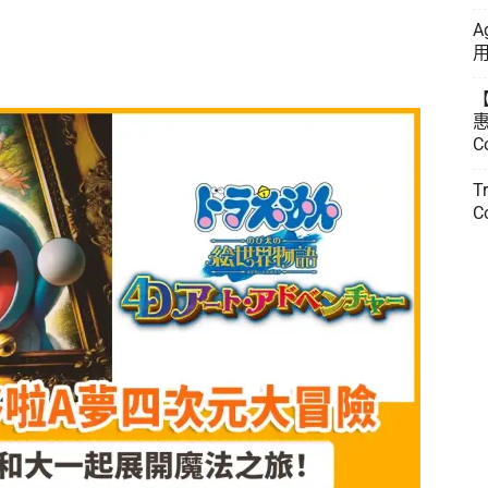
A
用
惠
C
T
C