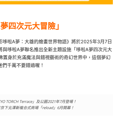
A夢四次元大冒險」
哆啦A夢：大雄的繪畫世界物語》將於2025年3月7日
將與哆啦A夢聯名推出全新主題設施「哆啦A夢四次元大
佛置身於充滿魔法與錯視藝術的奇幻世界中，這個夢幻
夢迷們千萬不要錯過喔！
ORCH Terrace」及公園2021年7月登場！
下北澤新複合式商場「reload」6月開幕！