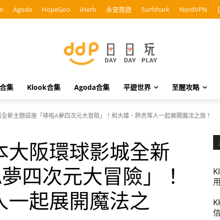
m
Agoda
HopeGoo
iHerb
永安旅遊
Surfshark
NordVPN
o合集
Klook合集
Agoda合集
平遊世界
至醒攻略
城全新主題設施「哆啦A夢四次元大冒險」！和大雄、胖虎等人一起展開魔法之旅！
本大阪環球影城全新
A夢四次元大冒險」！
K
用
人一起展開魔法之
K
信