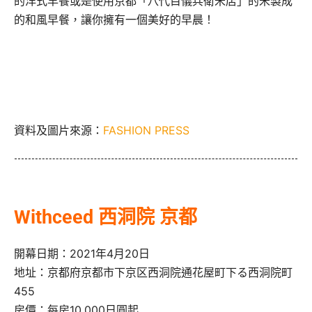
的洋式早餐或是使用京都「八代目儀兵衛米店」的米製成
的和風早餐，讓你擁有一個美好的早晨！
資料及圖片來源：
FASHION PRESS
Withceed 西洞院 京都
開幕日期：2021年4月20日
地址：京都府京都市下京区西洞院通花屋町下る西洞院町
455
房價：每房10,000日圓起