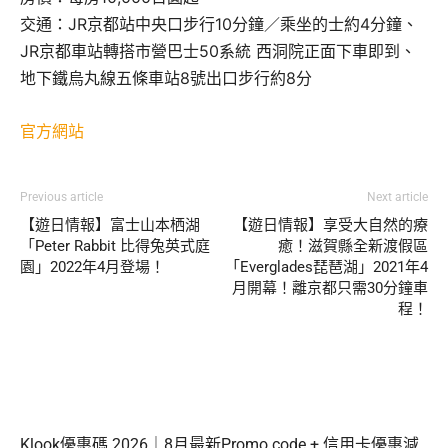
交通：JR京都站中央口步行10分鐘／乘坐的士約4分鐘、
JR京都車站轉搭市營巴士50系統 西洞院正面下車即到、
地下鐵烏丸線五條車站8號出口步行約8分
官方網站
Previous article
Next article
【遊日情報】富士山本栖湖
【遊日情報】享受大自然的療
「Peter Rabbit 比得兔英式庭
癒！滋賀縣全新渡假區
園」2022年4月登場！
「Everglades琵琶湖」2021年4
月開幕！離京都只需30分鐘車
程！
Klook優惠碼 2026｜8月最新Promo code + 信用卡優惠減