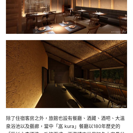
除了住宿客房之外，旅館也設有餐廳、酒藏、酒吧、大溫
泉浴池以及藝廊，當中「嵓 kura」餐廳以180年歷史的