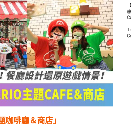
惠
C
T
C
主題咖啡廳＆商店」