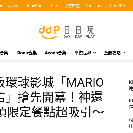
m
Agoda
HopeGoo
iHerb
永安旅遊
Surfshark
NordVPN
o合集
Klook合集
Agoda合集
平遊世界
至醒攻略
環球影城「MARIO
K
用
店」搶先開幕！神還
K
信
2項限定餐點超吸引～
A
用