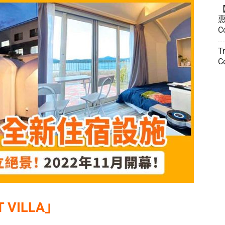
惠
C
T
C
 VILLA」