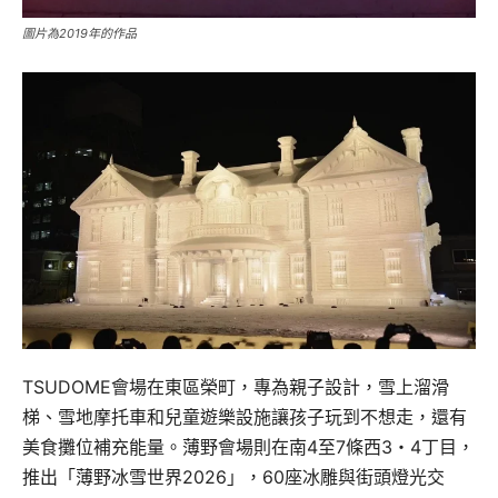
圖片為2019年的作品
TSUDOME會場在東區榮町，專為親子設計，雪上溜滑
梯、雪地摩托車和兒童遊樂設施讓孩子玩到不想走，還有
美食攤位補充能量。薄野會場則在南4至7條西3・4丁目，
推出「薄野冰雪世界2026」，60座冰雕與街頭燈光交