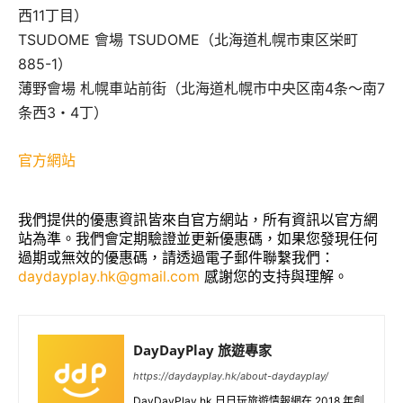
西11丁目）
TSUDOME 會場 TSUDOME（北海道札幌市東区栄町
885-1）
薄野會場 札幌車站前街（北海道札幌市中央区南4条～南7
条西3・4丁）
官方網站
我們提供的優惠資訊皆來自官方網站，所有資訊以官方網
站為準。我們會定期驗證並更新優惠碼，如果您發現任何
過期或無效的優惠碼，請透過電子郵件聯繫我們：
daydayplay.hk@gmail.com
感謝您的支持與理解。
DayDayPlay 旅遊專家
https://daydayplay.hk/about-daydayplay/
DayDayPlay.hk 日日玩旅遊情報網在 2018 年創