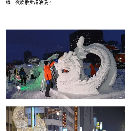
織，夜晚散步超浪漫。