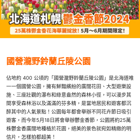
國營瀧野鈴蘭丘陵公園
佔地約 400 公頃的「國營瀧野鈴蘭丘陵公園」是北海道唯
一一個國營公園，擁有鮮豔繽紛的廣闊花田、大型遊樂設
施、三座壯觀的瀑布和綠意盎然的森林小徑，可以漫步其
間享受森林浴以及滿滿的芬多精，是當地居民和遊客都沉
醉其中的人氣景點！公園每年都會舉辦不同花卉節日吸引
遊客，而今年5月18日將會舉辦鬱金香節，公園將約25萬
株鬱金香廣闊地種植於花園，絕美的景色就宛如精緻的明
信片，怎樣拍都超美！