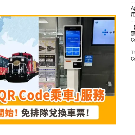
A
用
惠
C
T
C