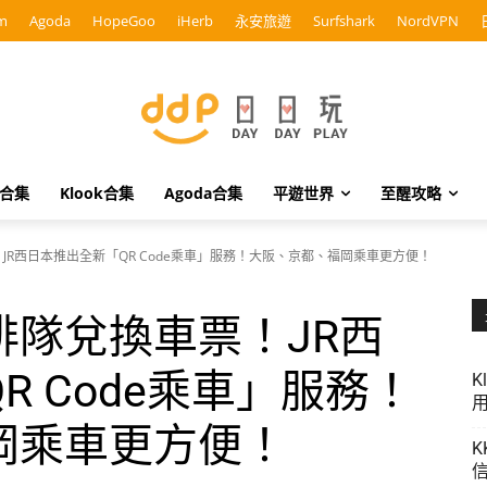
m
Agoda
HopeGoo
iHerb
永安旅遊
Surfshark
NordVPN
o合集
Klook合集
Agoda合集
平遊世界
至醒攻略
JR西日本推出全新「QR Code乘車」服務！大阪、京都、福岡乘車更方便！
排隊兌換車票！JR西
R Code乘車」服務！
K
用
岡乘車更方便！
K
信