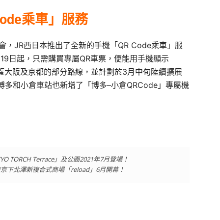
Code乘車」服務
會，JR西日本推出了全新的手機「QR Code乘車」服
19日起，只需購買專屬QR車票，便能用手機顯示
覆蓋大阪及京都的部分路線，並計劃於3月中旬陸續擴展
多和小倉車站也新增了「博多–小倉QRCode」專屬機
ORCH Terrace」及公園2021年7月登場！
下北澤新複合式商場「reload」6月開幕！