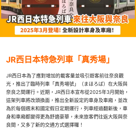
JR西日本特急列車「真秀場」
JR西日本為了應對增加的載客量並吸引遊客前往奈良觀
光，推出了臨時列車「真秀場號」（まほろば）在大阪與
奈良之間運行。近期，JR西日本宣布從2025年3月開始，
這架列車將改頭換面，推出全新設定的車身及車廂，並改
為於每個週末和國定假日定期運行，列車經過翻新後，車
身和車廂都變得更為舒適豪華，未來旅客們往返大阪與奈
良間，又多了新的交通方式選擇囉！