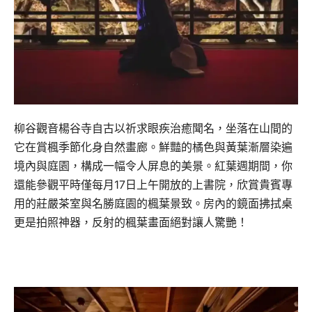
柳谷觀音楊谷寺自古以祈求眼疾治癒聞名，坐落在山間的
它在賞楓季節化身自然畫廊。鮮豔的橘色與黃葉漸層染遍
境內與庭園，構成一幅令人屏息的美景。紅葉週期間，你
還能參觀平時僅每月17日上午開放的上書院，欣賞貴賓專
用的莊嚴茶室與名勝庭園的楓葉景致。房內的鏡面拂拭桌
更是拍照神器，反射的楓葉畫面絕對讓人驚艷！