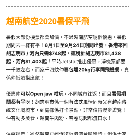
越南航空2020暑假平飛
暑假大部份機票都會加價，不過越南航空呢個優惠，暑假
期間去一樣有平！
6月1日至9月24日期間出發，香港來回
胡志明市 / 河內只需$748起，連稅計胡志明市$1,438
起、河內$1,403起！
平時Jetstar推出優惠，淨機票都要
一千蚊左右，而家千四蚊仲要
包埋20kg行李同飛機餐
，真
係仲抵過搭廉航！
優惠仲
可以Open jaw 咁玩
，不同城市往返！而且
暑假期
間都有平
呀！胡志明市係一個有法式風情同時又有越南傳
統文化嘅城市，到處都係打卡景點，非常值得漫步遊覽！
仲有勁多美食，越南牛肉粉、春卷諗起都流口水！
溫馨提示：雖然越南已經恢復返港澳台嘅簽證，但係大家