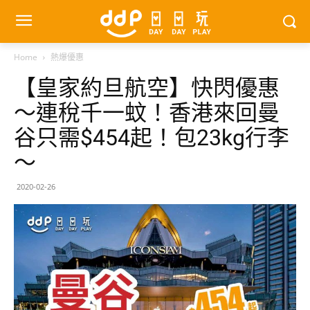
Home
熱爆優惠
【皇家約旦航空】快閃優惠
～連稅千一蚊！香港來回曼
谷只需$454起！包23kg行李
～
2020-02-26