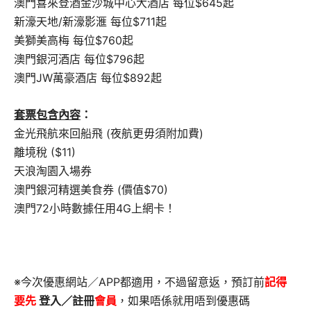
澳門喜來登酒金沙城中心大酒店 每位$645起
新濠天地/新濠影滙 每位$711起
美獅美高梅 每位$760起
澳門銀河酒店 每位$796起
澳門JW萬豪酒店 每位$892起
套票包含內容
：
金光飛航來回船飛 (夜航更毋須附加費)
離境稅 ($11)
天浪淘園入場券
澳門銀河精選美食券 (價值$70)
澳門72小時數據任用4G上網卡！
※今次優惠網站／APP都適用，不過留意返，預訂前
記得
要先
登入／註冊
會員
，如果唔係就用唔到優惠碼