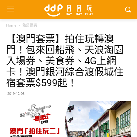
Home
熱爆優惠
【澳門套票】拍住玩轉澳
門！包來回船飛、天浪淘園
入場券、美食券、4G上網
卡！澳門銀河綜合渡假城住
宿套票$599起！
2019-12-03