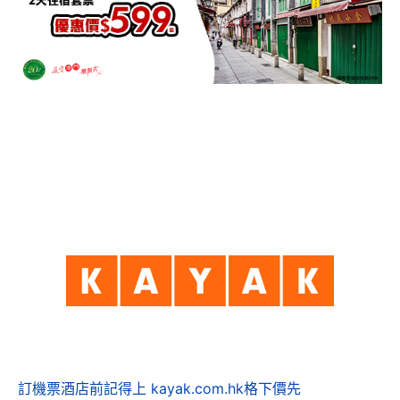
訂機票酒店前記得上 kayak.com.hk格下價先